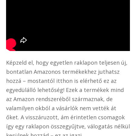
Képzeld el, hogy egyetlen raklapon teljesen új,
bontatlan Amazonos termékekhez juthatsz
hozzá – mostantól itthon is elérhető ez az
egyedülálló lehetőség! Ezek a termékek mind
az Amazon rendszeréből származnak, de
valamilyen okból a vásárlók nem vették át
őket. A visszáruzott, ám érintetlen csomagok
így egy raklapon összegyűjtve, válogatás nélkül
kerülnek hozzád – ez az igazi