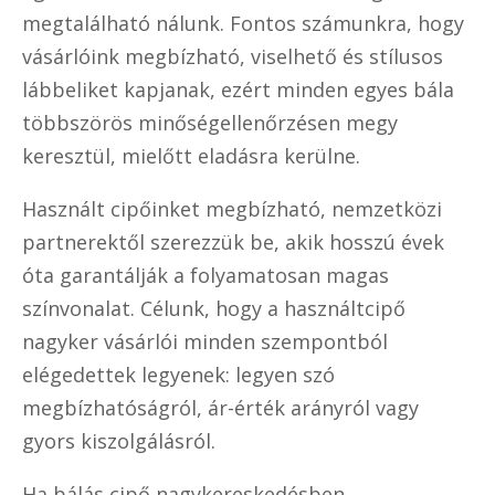
megtalálható nálunk. Fontos számunkra, hogy
vásárlóink megbízható, viselhető és stílusos
lábbeliket kapjanak, ezért minden egyes bála
többszörös minőségellenőrzésen megy
keresztül, mielőtt eladásra kerülne.
Használt cipőinket megbízható, nemzetközi
partnerektől szerezzük be, akik hosszú évek
óta garantálják a folyamatosan magas
színvonalat. Célunk, hogy a használtcipő
nagyker vásárlói minden szempontból
elégedettek legyenek: legyen szó
megbízhatóságról, ár-érték arányról vagy
gyors kiszolgálásról.
Ha bálás cipő nagykereskedésben